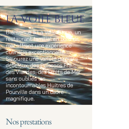
La Voile Bleue
Bienvenue à La Voile Bleue, un
restaurant familial en bord de
mer offrant une expérience
culinaire exceptionnelle.
Savourez une variété de plats
délicieux, des Poissons Frais,
des Viandes, des Fruits de Mer
sans oubliés les
incontournables Huitres de
Pourville dans un cadre
magnifique.
Nos prestations