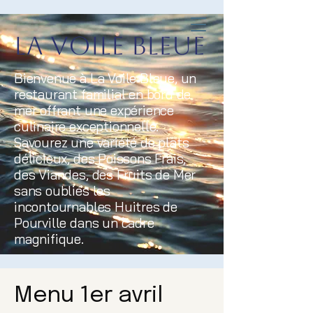
La Voile Bleue
Bienvenue à La Voile Bleue, un
restaurant familial en bord de
mer offrant une expérience
culinaire exceptionnelle.
Savourez une variété de plats
délicieux, des Poissons Frais,
des Viandes, des Fruits de Mer
sans oubliés les
incontournables Huitres de
Pourville dans un cadre
magnifique.
Menu 1er avril