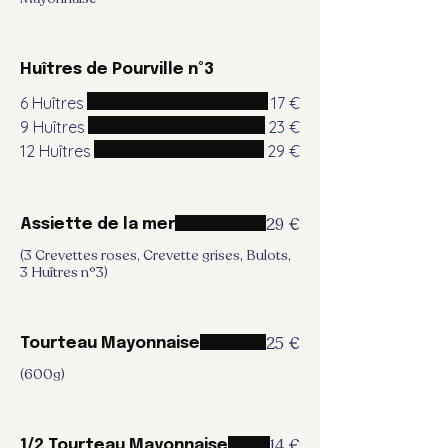
Huîtres de Pourville n°3
6 Huîtres
17 €
9 Huîtres
23 €
12 Huîtres
29 €
29 €
Assiette de la mer
(3 Crevettes roses, Crevette grises, Bulots,
3 Huîtres n°3)
25 €
Tourteau Mayonnaise
(600g)
14 €
1/2 Tourteau Mayonnaise