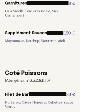
8 €
Garnitures
Os à Moelle, Foie Gras Poêlé, Mini
Camembert
0,50 €
Supplément Sauces
Mayonnaise, Ketchup, Moutarde, Aioli
Coté Poissons
(Allergènes n°6,3,2,8,11,13)
26 €
Filet de Bar
Purée aux Olives Noires et Cébettes, sauce
Vierge