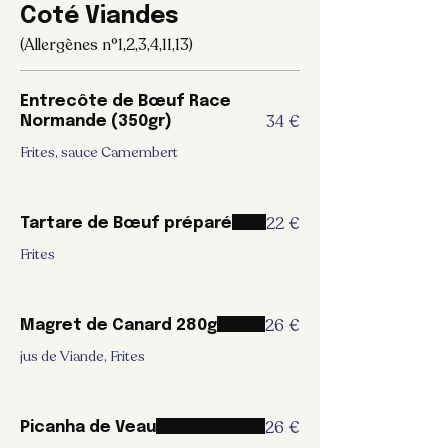
Coté Viandes
(Allergènes n°1,2,3,4,11,13)
Entrecôte de Bœuf Race
34 €
Normande (350gr)
Frites, sauce Camembert
22 €
Tartare de Bœuf préparé
Frites
26 €
Magret de Canard 280g
jus de Viande, Frites
26 €
Picanha de Veau