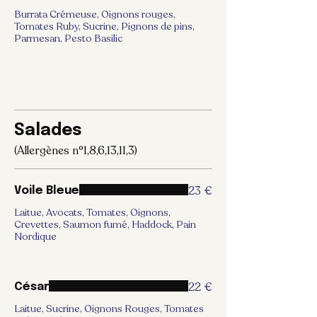
Burrata Crémeuse, Oignons rouges,
Tomates Ruby, Sucrine, Pignons de pins,
Parmesan, Pesto Basilic
Salades
(Allergènes n°1,8,6,13,11,3)
23 €
Voile Bleue
Laitue, Avocats, Tomates, Oignons,
Crevettes, Saumon fumé, Haddock, Pain
Nordique
22 €
César
Laitue, Sucrine, Oignons Rouges, Tomates