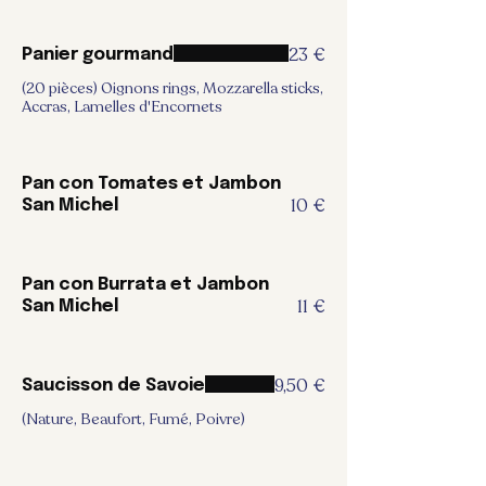
23 €
Panier gourmand
(20 pièces) Oignons rings, Mozzarella sticks,
Accras, Lamelles d'Encornets
Pan con Tomates et Jambon
10 €
San Michel
Pan con Burrata et Jambon
11 €
San Michel
9,50 €
Saucisson de Savoie
(Nature, Beaufort, Fumé, Poivre)