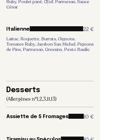
Ruby, Poulet pané, Œuf, Parmesan, Sauce
César
22 €
Italienne
Laitue, Roquette, Burrata, Oignons,
Tomates Ruby, Jambon San Michel, Pignons
de Pins, Parmesan, Gressins, Pesto Basilic
Desserts
(Allergènes n°1,2,3,11,13)
10 €
Assiette de 5 Fromages
10 €
Tiramisu au Spéculos