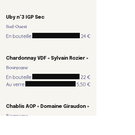
Uby n°3 IGP Sec
Sud-Ouest
En bouteille
24 €
Chardonnay VDF « Sylvain Rozier »
Bourgogne
En bouteille
22 €
Au verre
5,50 €
Chablis AOP « Domaine Giraudon »
Bourgogne
En bouteille
41 €