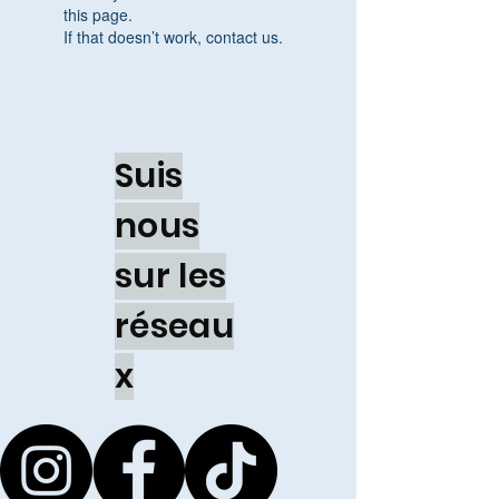
this page.
If that doesn’t work, contact us.
Suis
nous
sur les
réseau
x