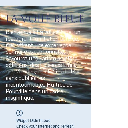
La Voile Bleue
Bienvenue à La Voile Bleue, un
restaurant familial en bord de
mer offrant une expérience
culinaire exceptionnelle.
Savourez une variété de plats
délicieux, des Poissons Frais,
des Viandes, des Fruits de Mer
sans oubliés les
incontournables Huitres de
Pourville dans un cadre
magnifique.
Widget Didn’t Load
Check your internet and refresh