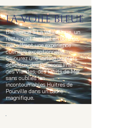
La Voile Bleue
Bienvenue à La Voile Bleue, un
restaurant familial en bord de
mer offrant une expérience
culinaire exceptionnelle.
Savourez une variété de plats
délicieux, des Poissons Frais,
des Viandes, des Fruits de Mer
sans oubliés les
incontournables Huitres de
Pourville dans un cadre
magnifique.
Notre Histoire